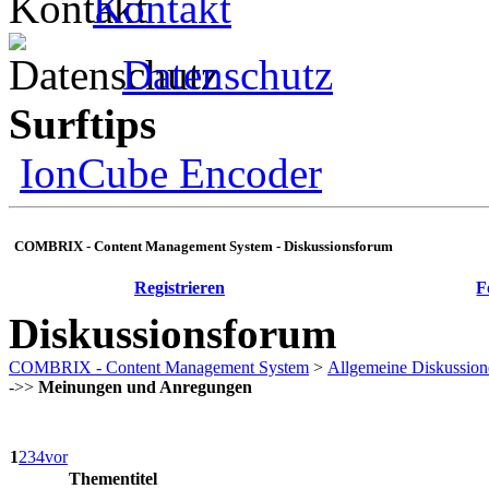
Kontakt
Datenschutz
Surftips
IonCube Encoder
COMBRIX - Content Management System - Diskussionsforum
Registrieren
F
Diskussionsforum
COMBRIX - Content Management System
>
Allgemeine Diskussion
->>
Meinungen und Anregungen
1
2
3
4
vor
Thementitel