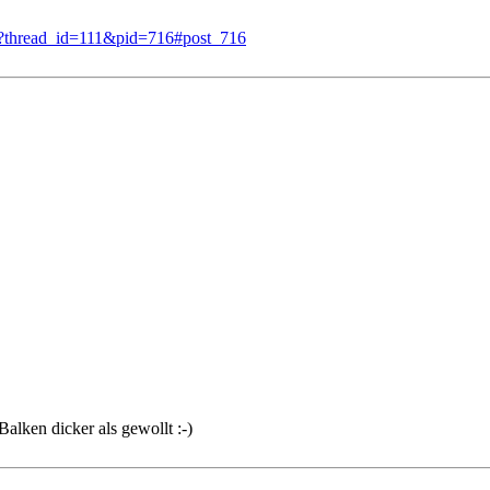
p?thread_id=111&pid=716#post_716
Balken dicker als gewollt :-)