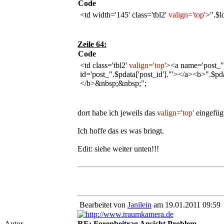
Code
<td width='145' class='tbl2'
valign='top'
>".$l
Zeile 64:
Code
<td class='tbl2'
valign='top'
><a name='post_".$
id='post_".$pdata['post_id']."'></a><b>".$pda
</b>&nbsp;&nbsp;";
dort habe ich jeweils das
valign='top'
eingefüg
Ich hoffe das es was bringt.
Edit: siehe weiter unten!!!
Bearbeitet von
Janilein
am 19.01.2011 09:59
Autor
RE: Forenbeitrag Ansicht Problem