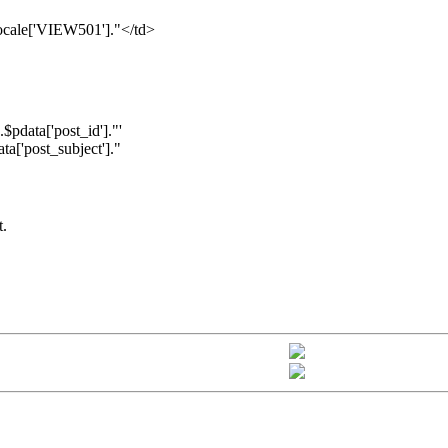
ocale['VIEW501']."</td>
pdata['post_id']."'
ta['post_subject']."
t.