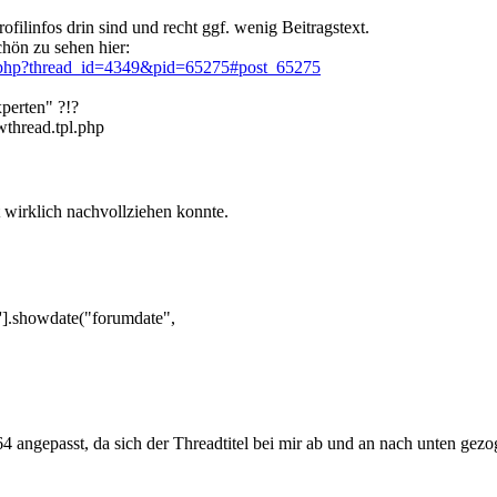
ofilinfos drin sind und recht ggf. wenig Beitragstext.
hön zu sehen hier:
ad.php?thread_id=4349&pid=65275#post_65275
xperten" ?!?
ewthread.tpl.php
t wirklich nachvollziehen konnte.
].showdate("forumdate",
4 angepasst, da sich der Threadtitel bei mir ab und an nach unten gezo