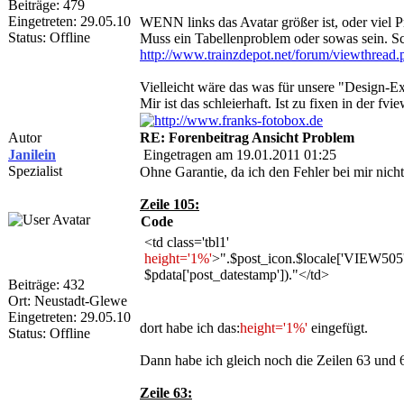
Beiträge: 479
Eingetreten: 29.05.10
WENN links das Avatar größer ist, oder viel Pr
Status: Offline
Muss ein Tabellenproblem oder sowas sein. Sc
http://www.trainzdepot.net/forum/viewthre
Vielleicht wäre das was für unsere "Design-E
Mir ist das schleierhaft. Ist zu fixen in der fvi
Autor
RE: Forenbeitrag Ansicht Problem
Janilein
Eingetragen am 19.01.2011 01:25
Spezialist
Ohne Garantie, da ich den Fehler bei mir nich
Zeile 105:
Code
<td class='tbl1'
height='1%'
>".$post_icon.$locale['VIEW505'
$pdata['post_datestamp'])."</td>
Beiträge: 432
Ort: Neustadt-Glewe
Eingetreten: 29.05.10
dort habe ich das:
height='1%'
eingefügt.
Status: Offline
Dann habe ich gleich noch die Zeilen 63 und 6
Zeile 63: